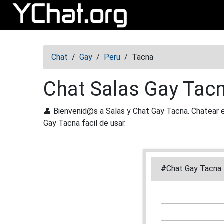
Abrir menú
Chat
/
Gay
/
Peru
/
Tacna
Chat Salas Gay Tacn
👤 Bienvenid@s a Salas y Chat Gay Tacna. Chatear e
Gay Tacna facil de usar.
#
Chat Gay Tacna