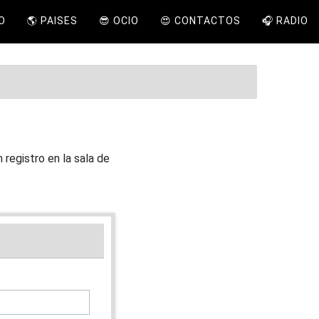
IO
🌎 PAISES
😎 OCIO
😍 CONTACTOS
🎧 RADIO
registro en la sala de