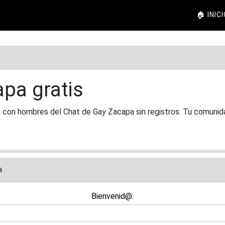
🏠 INIC
pa gratis
a con hombres del Chat de Gay Zacapa sin registros. Tu comuni
a
Bienvenid@: