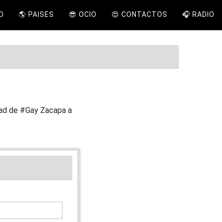
IO
🌎 PAISES
😎 OCIO
😍 CONTACTOS
🎧 RADIO
dad de #Gay Zacapa a