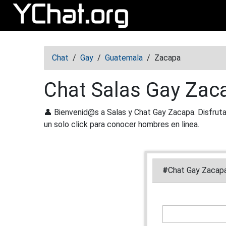
Abrir menú
Chat
/
Gay
/
Guatemala
/
Zacapa
Chat Salas Gay Zaca
👤 Bienvenid@s a Salas y Chat Gay Zacapa. Disfrut
un solo click para conocer hombres en linea.
#
Chat Gay Zacap